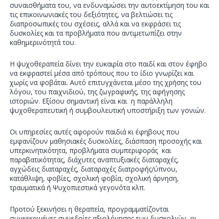
συναισθήματα του, να ενδυναμώσει την αυτοεκτίμηση του και
τις επικοινωνιακές του δεξιότητες, να βελτιώσει τις
διαπροσωπικές του σχέσεις, αλλά και να εκφράσει τις
δυσκολίες και τα προβλήματα που αντιμετωπίζει στην
καθημερινότητά του.
Η ψυχοθεραπεία δίνει την ευκαιρία στο παιδί και στον έφηβο
να εκφραστεί μέσα από τρόπους που το ίδιο γνωρίζει και
χωρίς να φοβάται. Αυτό επιτυγχάνεται μέσο της χρήσης του
λόγου, του παιχνιδιού, της ζωγραφικής, της αφήγησης
ιστοριών. Εξίσου σημαντική είναι και η παράλληλη
ψυχοθεραπευτική ή συμβουλευτική υποστήριξη των γονιών.
Οι υπηρεσίες αυτές αφορούν παιδιά κι έφηβους που
εμφανίζουν μαθησιακές δυσκολίες, διάσπαση προσοχής και
υπερκινητικότητα, προβλήματα συμπεριφοράς και
παραβατικότητας, διάχυτες αναπτυξιακές διαταραχές,
αγχώδεις διαταραχές, διαταραχές διατροφής/ύπνου,
κατάθλιψη, φοβίες, σχολική φοβία, σχολική άρνηση,
τραυματικά ή Ψυχοπιεστικά γεγονότα κλπ.
Προτού ξεκινήσει η θεραπεία, προγραμματίζονται
συγκεκριμένες συνεδρίες αξιολόγησης των δυσκολιών, οι