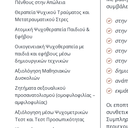
Πένθους στην Απώλεια
συμβάλε
Θεραπεία Ψυχικού Τραύματος και
Μετατραυματικού Στρες
στην
Ατομική Ψυχοθεραπεία Παιδιού &
στην
Εφήβου
στην
Οικογενειακή Ψυχοθεραπεία με
στην
παιδιά και εφήβους μέσω
στην
δημιουργικών τεχνικών
δημι
Αξιολόγηση Μαθησιακών
Δυσκολιών
ανάπ
Ζητήματα σεξουαλικού
εκμά
προσανατολισμού (ομοφυλοφιλίας –
αμφιλοφυλίας)
Οι εποπτ
συνθετι
Αξιόλογηση μέσω Ψυχομετρικών
Συμπληρ
Τεστ και Τεστ Προσωπικότητας
περιεχομ