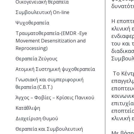
Οικογενειακή θεραπεία
δυνατότη
Συμβουλευτική On-line
Η εποπτ
Ψυχοθεραπεία
κλινική
Τραυματοθεραπεία-(ΕMDR -Eye
ενδιαφερ
Movement Desensitization and
του και 
Reprocessing)
διαδικα
Συμβουλ
Θεραπεία Ζεύγους
Ατομική Συστημική ψυχοθεραπεία
Το Κέντ
Γνωσιακή και συμπεριφορική
επαγγελμ
θεραπεία (C.B.T.)
εποπτευ
κοινωνικ
Άγχος – Φοβίες – Κρίσεις Πανικού
επιτυχία
Kατάθλιψη
εποπτεί
κλινική 
Διαχείριση Θυμού
Θεραπεία και Συμβουλευτική
Με βάση 